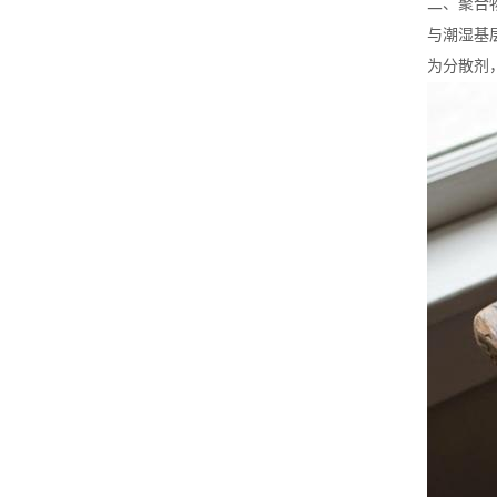
二、聚合
与潮湿基
为分散剂