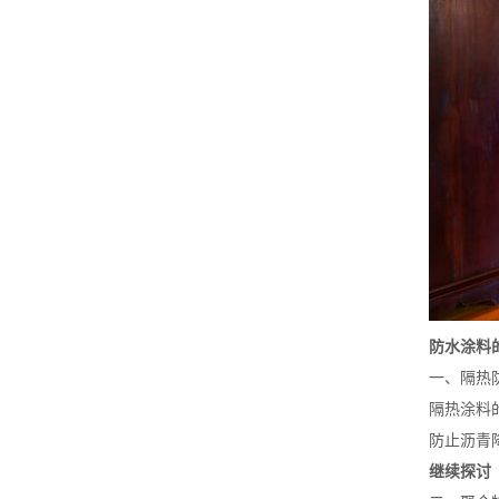
防水涂料
一、隔热
隔热涂料
防止沥青
继续探讨